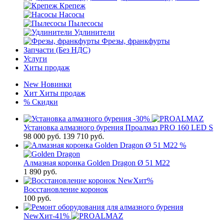
Крепеж
Насосы
Пылесосы
Удлинители
Фрезы, франкфурты
Запчасти (Без НДС)
Услуги
Хиты продаж
New
Новинки
Хит
Хиты продаж
%
Скидки
-30%
Установка алмазного бурения Проалмаз PRO 160 LED S
98 000
руб.
139 710 руб.
%
Алмазная коронка Golden Dragon Ø 51 М22
1 890
руб.
New
Хит
%
Восстановление коронок
100
руб.
New
Хит
-41%