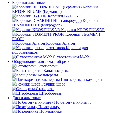
Коронки алмазные
Коронки
BETON-BLUME (Германия)
Коронки BYCON
Коронки
DIAMOND HIT (микроудар)
Коронки KEOS PULSAR
Коронки SEGMENT-
PROFI
Коронки Алатон
Коронки для
подрозетников
С хвостовиком М-22
Оборудование для алмазной резки
Бетонорезы
Канатная резка
Кольцерезы
Плиткорезы и камнерезы
Резчики швов
Стенорезы
Штроборезы
Диски алмазные
По бетону и кирпичу
По асфальту
По керамике